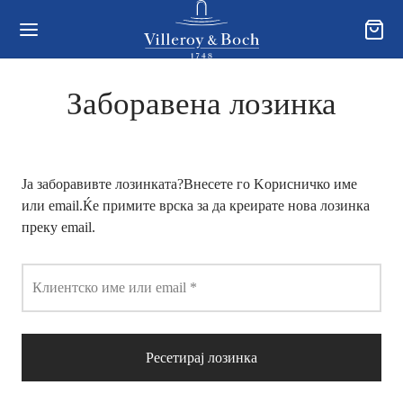
Заборавена лозинка
Back
Back
Back
Ја заборавивте лозинката?Внесете го Kорисничко име
ОДАВНИЦА
ЛЕКЦИИ
УВАЊЕ, ПРИВАТНОСТ И
или email.Ќе примите врска за да креирате нова лозинка
КЛАМАЦИИ
преку email.
годишна колекција
a
ви за користење и Услови за купување
ли
onia
Задолжително
Клиентско име или email
*
тика за користење „колачиња“ („cookies“)
и
t Gold
рака и достава
Ресетирај лозинка
/Чај
t Platinum