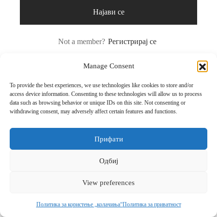
ор за јадење
sano Lavender
Најави се
ви и прибор за сервирање на маса
ano Original
Not a member?
Регистрирај се
ници
r
Manage Consent
ни
ua
To provide the best experiences, we use technologies like cookies to store and/or
си
un
access device information. Consenting to these technologies will allow us to process
data such as browsing behavior or unique IDs on this site. Not consenting or
withdrawing consent, may adversely affect certain features and functions.
шафи
on Coloured
ски крпи и пешкири
ni
Прифати
ици и навлаки за перница
au Septfontaines
Одбиј
и
er
View preferences
ии
rful Spring
Политика за користење „колачиња“
Политика за приватност