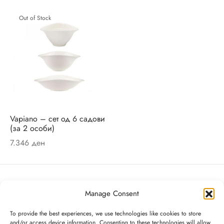
ји
rful Spring
Out of Stock
о
r Accessories
r Delight
e
Vapiano – сет од 6 садови
(за 2 особи)
7.346
ден
Me
ch Garden
Manage Consent
d Royal
Villeroy & Boch
To provide the best experiences, we use technologies like cookies to store
ry/Happy as a Bear
Diamond Mall, I кат
and/or access device information. Consenting to these technologies will allow