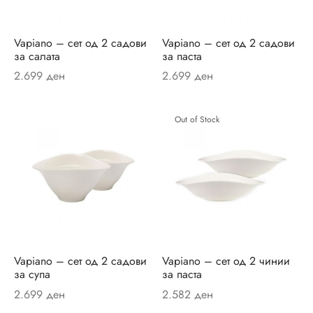
ор за јадење
sano Lavender
ви и прибор за сервирање на маса
ano Original
Vapiano – сет од 2 садови
Vapiano – сет од 2 садови
за салата
за паста
ници
r
2.699
ден
2.699
ден
и
un
Out of Stock
си
ua
шафи
Passion
ски крпи и пешкири
on Coloured
ици и навлаки за перница
ni
Vapiano – сет од 2 садови
Vapiano – сет од 2 чинии
и
eau Septfontaines
за супа
за паста
2.699
ден
2.582
ден
ии
er