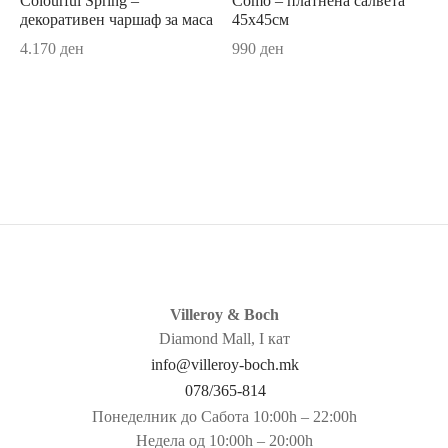
Colourful Spring –
Como – платнена салвета
декоративен чаршаф за маса
45х45см
c
4.170
ден
990
ден
e
band Septfontaines
assica
assica Contura
ivina
s
Villeroy & Boch
Diamond Mall, I кат
moiselle
info@villeroy-boch.mk
078/365-814
facture Gris/Rouge
Понеделник до Сабота 10:00h – 22:00h
Недела од 10:00h – 20:00h