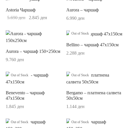
ор за јадење
sano Lavender
Astoria Чаршаф
Aurora – чаршаф
ви и прибор за сервирање на маса
ano Original
Original
Current
5.690
ден
2.845
ден
6.990
ден
price was:
price is:
ници
r
5.690 ден.
2.845 ден.
Out of Stock
ни
un
Bellino – чаршаф 47х150см
Aurora – чаршаф 150×250см
2.288
ден
си
ua
9.760
ден
шафи
Passion
Out of Stock
Out of Stock
ски крпи и пешкири
on Coloured
Benevento – чаршаф
Bergamo – платнена салвета
ици и навлаки за перница
ni
47х150см
50х50см
1.845
ден
1.144
ден
и
au Septfontaines
ии
er
Out of Stock
Out of Stock