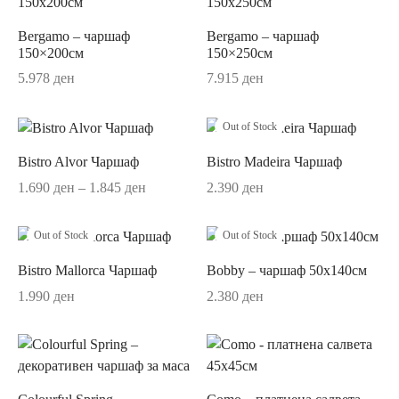
ји
rful Spring
Bergamo – чаршаф
Bergamo – чаршаф
150×200см
150×250см
о
r Accessories
5.978
ден
7.915
ден
r Delight
Out of Stock
e
Bistro Alvor Чаршаф
Bistro Madeira Чаршаф
Price
1.690
ден
–
1.845
ден
2.390
ден
range:
1.690 ден
Out of Stock
Out of Stock
through
Me
Bistro Mallorca Чаршаф
Bobby – чаршаф 50х140см
1.845 ден
1.990
ден
2.380
ден
ch Garden
d Royal
ry/Happy as a Bear