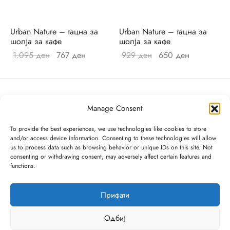
ор за јадење
sano Lavender
ви и прибор за сервирање на маса
ano Original
Urban Nature – тацна за
Urban Nature – тацна за
шолја за кафе
шолја за кафе
ници
r
Original
Current
Original
Current
1.095
ден
767
ден
929
ден
650
ден
price was:
price is:
price
price is:
и
un
1.095 ден.
767 ден.
was:
650 ден.
929 ден.
си
ua
Manage Consent
шафи
Passion
Villeroy & Boch
To provide the best experiences, we use technologies like cookies to store
Diamond Mall, I кат
and/or access device information. Consenting to these technologies will allow
ски крпи и пешкири
on Coloured
us to process data such as browsing behavior or unique IDs on this site. Not
info@villeroy-boch.mk
consenting or withdrawing consent, may adversely affect certain features and
078/365-814
functions.
ици и навлаки за перница
ni
Понеделник до Сабота 10:00h – 22:00h
Недела од 10:00h – 20:00h
и
eau Septfontaines
Прифати
ии
er
Одбиј