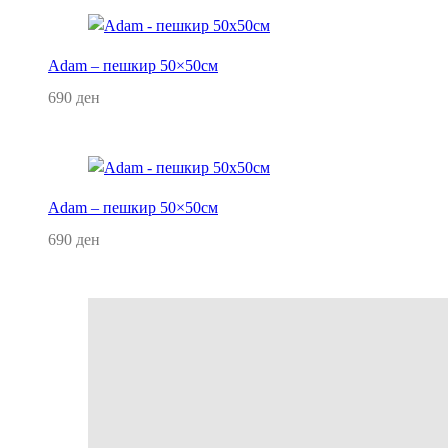
Adam – пешкир 50×50см
690
ден
Додај во кошница
Adam – пешкир 50×50см
690
ден
Додај во кошница