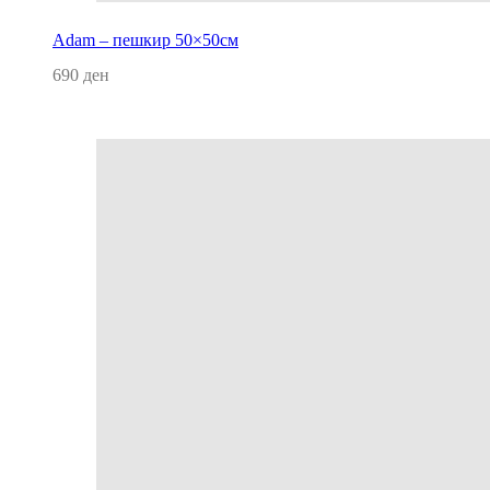
Adam – пешкир 50×50см
690
ден
Додај во кошница