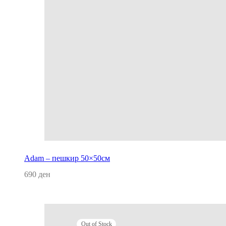
Adam – пешкир 50×50см
690
ден
Додај во кошница
Out of Stock