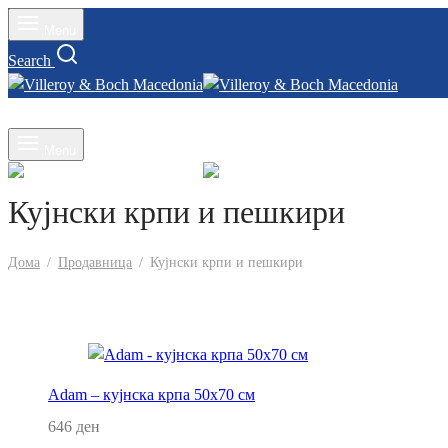
Menu
Search
Влез
Menu
Кујнски крпи и пешкири
Дома
/
Продавница
/
Кујнски крпи и пешкири
Adam – кујнска крпа 50х70 см
646
ден