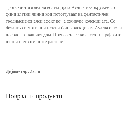
Тропскиот изглед на колекцијата Avarua е заокружен со
фини златни линии кои потсетуваат на фантастичен,
тродимензионален ефект кој ја оживува колекцијата. Со
ботанички мотиви и нежни бои, колекцијата Avarua е полн
погодок за вашиот дом. Пренесете се во светот на рајските
птици и егзотичните растенија.
Дијаметар:
22cm
Поврзани продукти