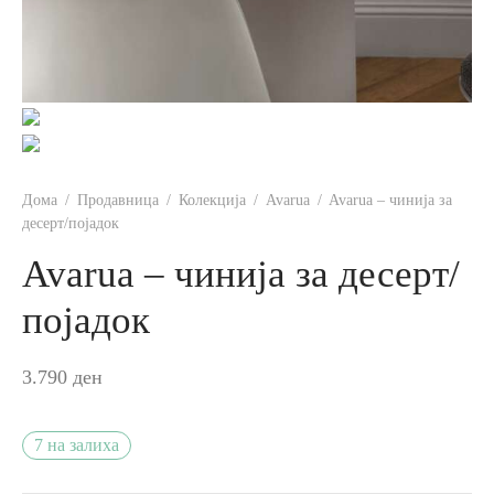
Дома
/
Продавница
/
Колекција
/
Avarua
/
Avarua – чинија за
десерт/појадок
Avarua – чинија за десерт/
појадок
3.790
ден
7 на залиха