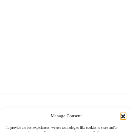
MetroChic – повеќенаменска
MetroChic Blanc – длабока
чинија
чинија
4.999
ден
2.780
ден
MetroChic Blanc – чинија за
Amazonia Anmut – чинија за
торта
салата
3.549
ден
3.990
ден
Manage Consent
Villeroy & Boch
Diamond Mall, I кат
To provide the best experiences, we use technologies like cookies to store and/or