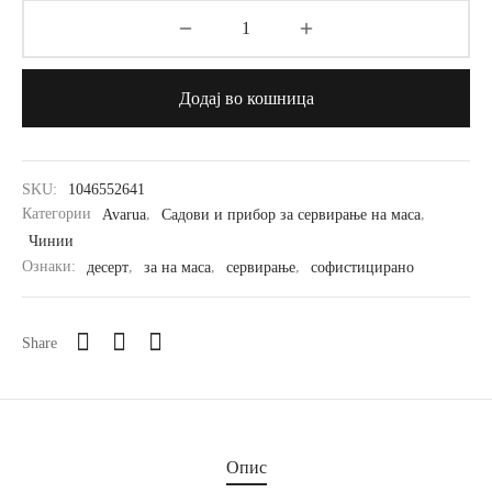
Додај во кошница
SKU:
1046552641
Категории
Avarua
,
Садови и прибор за сервирање на маса
,
Чинии
Ознаки:
десерт
,
за на маса
,
сервирање
,
софистицирано
Share
Опис