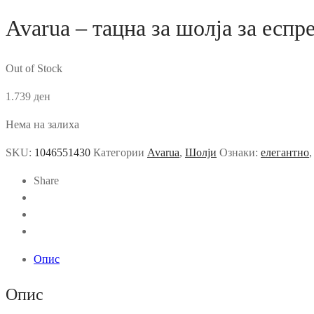
Avarua – тацна за шолја за еспр
Out of Stock
1.739
ден
Нема на залиха
SKU:
1046551430
Категории
Avarua
,
Шолји
Ознаки:
елегантно
Share
Опис
Опис