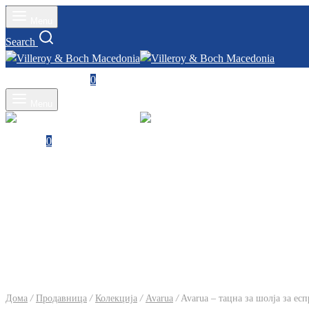
Menu
Search
Влез
Cart
0
Menu
Cart
0
Дома
/
Продавница
/
Колекција
/
Avarua
/
Avarua – тацна за шолја за есп