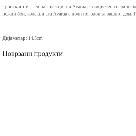
Тропскиот изглед на колекцијата Avarua е заокружен со фини з
нежни бои, колекцијата Avarua е полн погодок за вашиот дом. П
Дијаметар:
14.5cm
Поврзани продукти