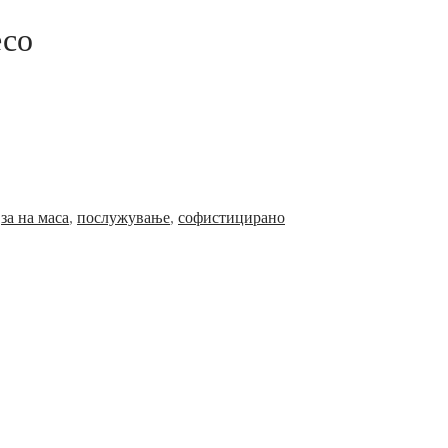
есо
,
за на маса
,
послужување
,
софистицирано