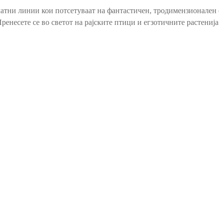
латни линии кои потсетуваат на фантастичен, тродимензионален 
ренесете се во светот на рајските птици и егзотичните растенија