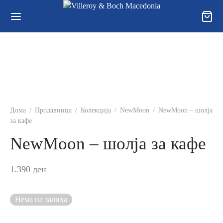
Дома
/
Продавница
/
Колекција
/
NewMoon
/
NewMoon – шолја
за кафе
NewMoon – шолја за кафе
1.390
ден
Нема на залиха