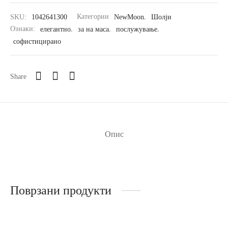
SKU:
1042641300
Категории
NewMoon
,
Шолји
Ознаки:
елегантно
,
за на маса
,
послужување
,
софистицирано
Share
Опис
Поврзани продукти