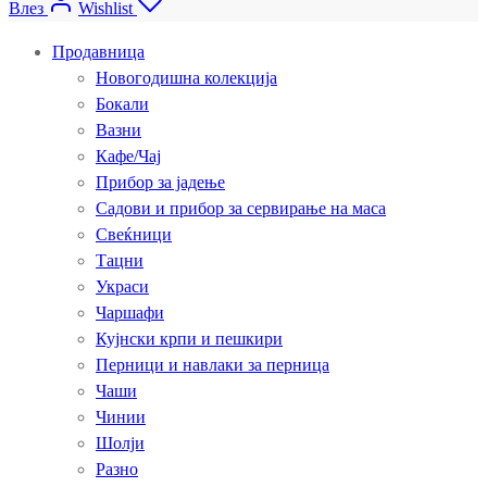
Влез
Wishlist
Продавница
Новогодишна колекција
Бокали
Вазни
Кафе/Чај
Прибор за јадење
Садови и прибор за сервирање на маса
Свеќници
Тацни
Украси
Чаршафи
Кујнски крпи и пешкири
Перници и навлаки за перница
Чаши
Чинии
Шолји
Разно