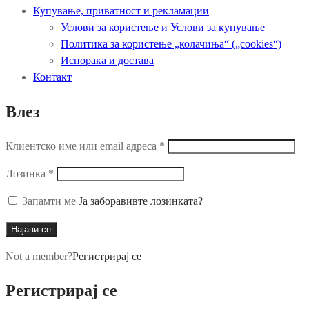
Купување, приватност и рекламации
Услови за користење и Услови за купување
Политика за користење „колачиња“ („cookies“)
Испорака и достава
Контакт
Влез
Клиентско име или email адреса
*
Лозинка
*
Запамти ме
Ја заборавивте лозинката?
Најави се
Not a member?
Регистрирај се
Регистрирај се