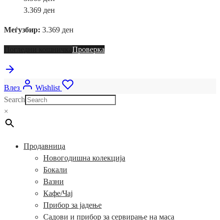
-
3.369
ден
шолја
Меѓузбир:
за
3.369
ден
чај
Погледни кошничка
Проверка
количина
Влез
Wishlist
Search
×
Продавница
Новогодишна колекција
Бокали
Вазни
Кафе/Чај
Прибор за јадење
Садови и прибор за сервирање на маса