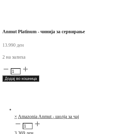
Anmut Platinum - чинија за сервирање
13.990
ден
2 на залиха
Anmut
Platinum
Додај во кошница
-
чинија
за
сервирање
количина
×
Amazonia Anmut - шолја за чај
Amazonia
Anmut
3.369
ден