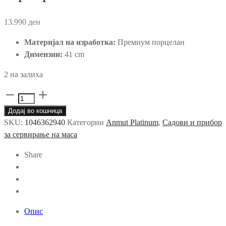
13.990
ден
Материјал на изработка:
Премиум порцелан
Димензии:
41 cm
2 на залиха
Anmut
Platinum
Додај во кошница
-
SKU:
1046362940
Категории
Anmut Platinum
,
Садови и прибор
чинија
за сервирање на маса
за
сервирање
Share
количина
Опис