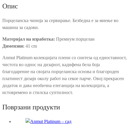
Опис
Порцеланска чинија за сервирање. Безбедна е за миење во
машина за садови.
Материјал на изработка:
Премиум порцелан
Димензии:
41 cm
Anmut Platinum колекцијата плени со синтеза од едноставност,
чистота во однос на дизајнот, кадифена бела боја
благодарение на својата порцеланска основа и благороден
платинест дизајн околу работ на секое парче. Овој прекрасен
додаток и дава необична елеганција на колекцијата, а
истовремено и стилска суптилност.
Поврзани продукти