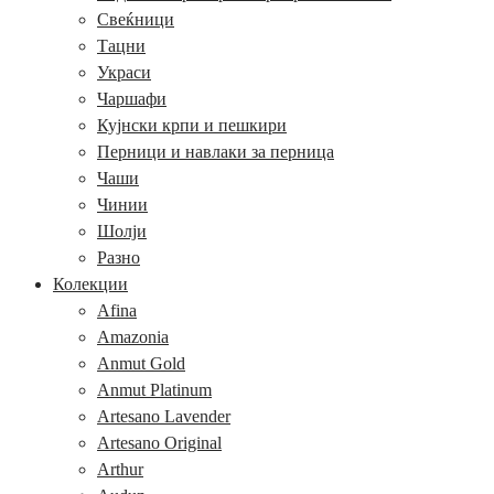
Свеќници
Тацни
Украси
Чаршафи
Кујнски крпи и пешкири
Перници и навлаки за перница
Чаши
Чинии
Шолји
Разно
Колекции
Afina
Amazonia
Anmut Gold
Anmut Platinum
Artesano Lavender
Artesano Original
Arthur