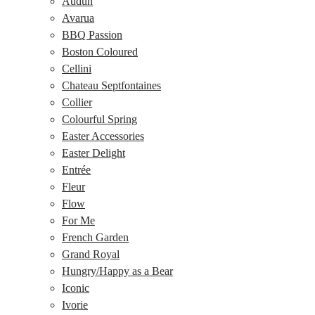
Audun
Avarua
BBQ Passion
Boston Coloured
Cellini
Chateau Septfontaines
Collier
Colourful Spring
Easter Accessories
Easter Delight
Entrée
Fleur
Flow
For Me
French Garden
Grand Royal
Hungry/Happy as a Bear
Iconic
Ivorie