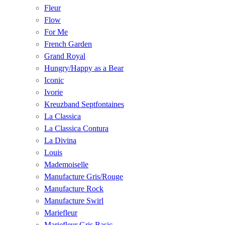
Fleur
Flow
For Me
French Garden
Grand Royal
Hungry/Happy as a Bear
Iconic
Ivorie
Kreuzband Septfontaines
La Classica
La Classica Contura
La Divina
Louis
Mademoiselle
Manufacture Gris/Rouge
Manufacture Rock
Manufacture Swirl
Mariefleur
Mariefleur Gris Basic