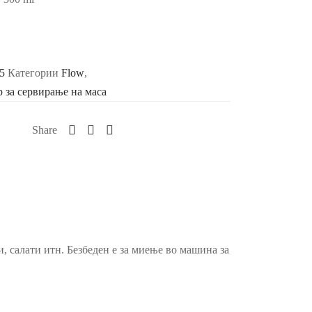
5
Категории
Flow
,
 за сервирање на маса
Share
, салати итн. Безбеден е за миење во машина за