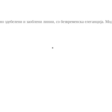
о здебелени и заоблени линии, со безвременска елеганција. Мод