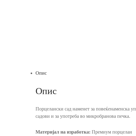
Опис
Опис
Порцелански сад наменет за повеќенаменска упо
садови и за употреба во микробранова печка.
Материјал на изработка:
Премиум порцелан