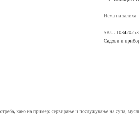
Нема на залиха
SKU:
103420253
Садови и прибор
треба, како на пример: сервирање и послужување на супа, мусли