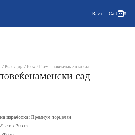
0
Cart
Влез
Cart
0
Updating…
Нема продукти во Кошничката.
Continue Shopping
а
/
Колекција
/
Flow
/
Flow – повеќенаменски сад
 повеќенаменски сад
на изработка:
Премиум порцелан
21 cm x 20 cm
:
300 ml