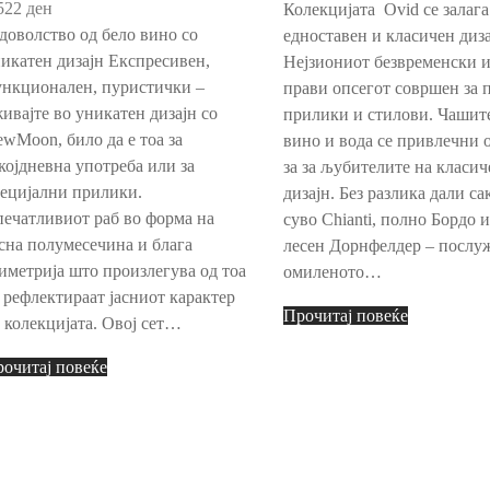
522
ден
Колекцијата Ovid се залага
доволство од бело вино со
едноставен и класичен диза
икатен дизајн Експресивен,
Нејзиониот безвременски и
нкционален, пуристички –
прави опсегот совршен за 
ивајте во уникатен дизајн со
прилики и стилови. Чашите
wMoon, било да е тоа за
вино и вода се привлечни 
којдневна употреба или за
за за љубителите на класич
ецијални прилики.
дизајн. Без разлика дали са
ечатливиот раб во форма на
суво Chianti, полно Бордо 
сна полумесечина и блага
лесен Дорнфелдер – послуж
иметрија што произлегува од тоа
омиленото…
 рефлектираат јасниот карактер
Прочитај повеќе
 колекцијата. Овој сет…
очитај повеќе