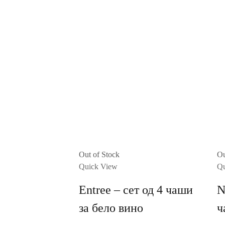
Out of Stock
Ou
Quick View
Qu
Entree – сет од 4 чаши
N
за бело вино
ч