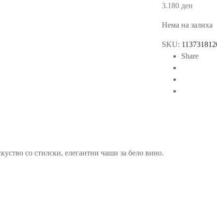
3.180
ден
Нема на залиха
SKU:
113731812
Share
уство со стилски, елегантни чаши за бело вино.