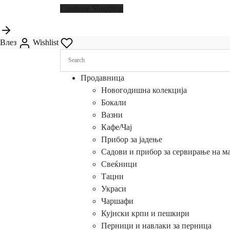
Continue Shopping
Влез
Wishlist
Продавница
Новогодишна колекција
Бокали
Вазни
Кафе/Чај
Прибор за јадење
Садови и прибор за сервирање на м
Свеќници
Тацни
Украси
Чаршафи
Кујнски крпи и пешкири
Перници и навлаки за перница