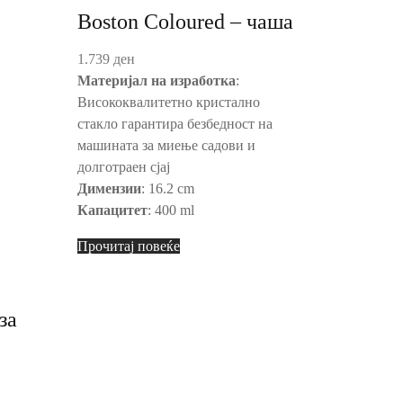
Boston Coloured – чаша
1.739
ден
Материјал на изработка
:
Висококвалитетно кристално
стакло гарантира безбедност на
машината за миење садови и
долготраен сјај
Димензии
: 16.2 cm
Капацитет
: 400 ml
Прочитај повеќе
за