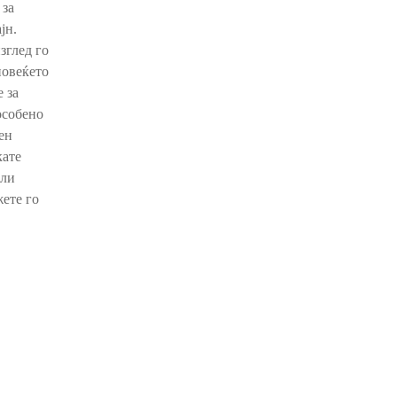
 за
јн.
зглед го
повеќето
 за
особено
ен
кате
или
ете го