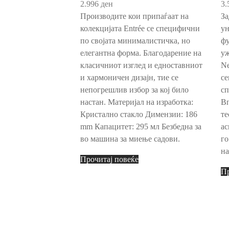
2.996
ден
3.
Производите кои припаѓаат на
За
колекцијата Entréе се специфични
ун
по својата минималистичка, но
фу
елегантна форма. Благодарение на
уж
класичниот изглед и едноставниот
Ne
и хармоничен дизајн, тие се
се
непогрешлив избор за кој било
сп
настан. Материјал на изработка:
Вп
Кристално стакло Димензии: 186
те
mm Капацитет: 295 мл Безбедна за
ас
во машина за миење садови.
го
на
Прочитај повеќе
Пр