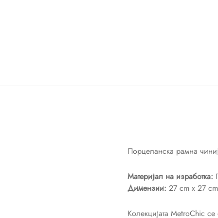
Порцеланска рамна чиниј
Материјал на изработка:
П
Димензии:
27 cm x 27 cm
Колекцијата MetroChic се