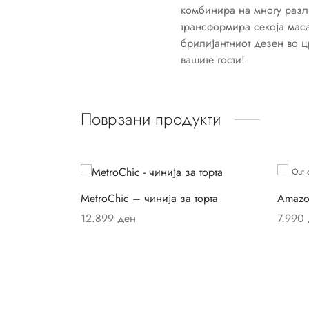
комбинира на многу разл
трансформира секоја маса
брилијантниот дезен во ц
вашите гости!
Поврзани продукти
Out 
MetroChic – чинија за торта
Amazo
12.899
ден
7.990
Додај во кошница
Прочит