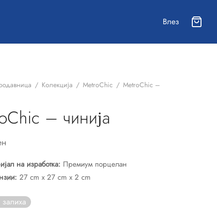
Влез
родавница
/
Колекција
/
MetroChic
/
MetroChic –
oChic – чинија
ен
ијал на изработка:
Премиум порцелан
нзии:
27 cm x 27 cm x 2 cm
 залиха