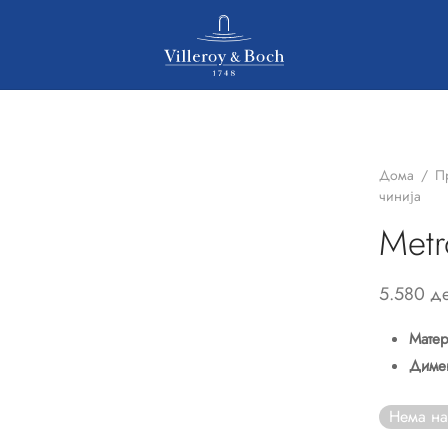
Дома
/
П
чинија
Metr
5.580
д
Матер
Диме
Нема на