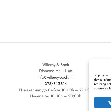
Villeroy & Boch
Diamond Mall, I кат
To provide th
info@villeroy-boch.mk
device inform
078/365-814
browsing beh
adversely aff
Понеделник до Сабота 10:00h – 22:00h
Недела од 10:00h – 20:00h
П