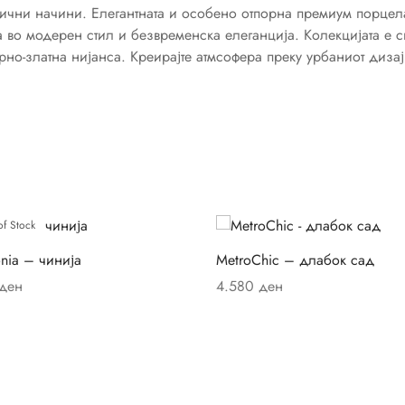
ични начини. Елегантната и особено отпорна премиум порцела
 во модерен стил и безвременска елеганција. Колекцијата е 
рно-златна нијанса. Креирајте атмсофера преку урбаниот дизај
of Stock
nia – чинија
MetroChic – длабок сад
ден
4.580
ден
ај повеќе
Додај во кошница