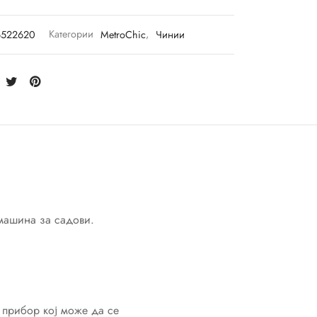
6522620
Категории
MetroChic
,
Чинии
машина за садови.
т прибор кој може да се