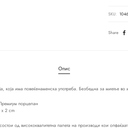
SKU:
104
Share
Опис
а, која има повеќенаменска употреба. Безбедна за миење во 
ремиум порцелан
 x 2 cm
 состои од висококвалитетна палета на производи кои опфаќаа