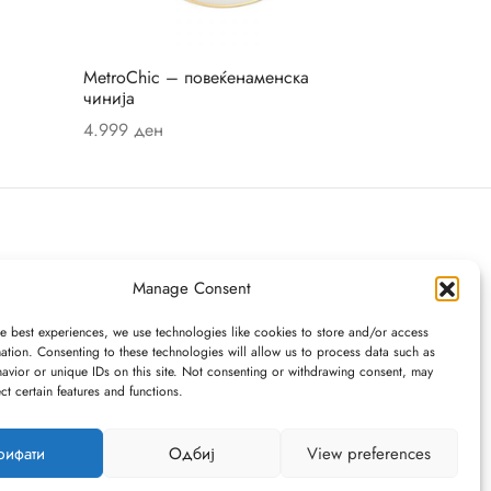
MetroChic – повеќенаменска
чинија
4.999
ден
Додај во кошница
Manage Consent
e best experiences, we use technologies like cookies to store and/or access
ation. Consenting to these technologies will allow us to process data such as
avior or unique IDs on this site. Not consenting or withdrawing consent, may
ect certain features and functions.
рифати
Одбиј
View preferences