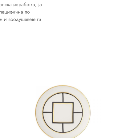
нска изработка, ја
специфична по
н и воодушевете ги