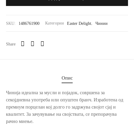
SKU:
1486761900
Категории
Easter Delight
,
Чинии
Share
Опис
Чинија идеална за мусли и појадок, совршена за
секојдневна употреба или опуштен бранч. Изработена од
премиум порцелан кој долго го задржува својот сјај и
квалитет. За зачувување на својствата, се препорачува
рачно миење.