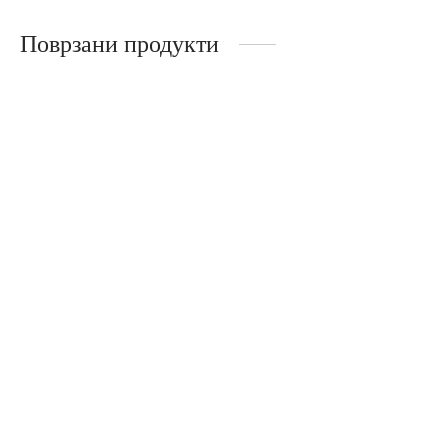
Поврзани продукти
Amazonia Anmut – чинија
Anmut Gold – чинија (27 cm)
7.490
ден
4.299
ден
MetroChic – повеќенаменска
Amazonia Anmut – длабока
чинија
чинија
4.999
ден
4.782
ден