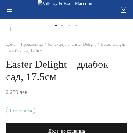
Дома
/
Продавница
/
Колекција
/
Easter Delight
/
Easter Delight
– длабок сад, 17.5см
Easter Delight – длабок
сад, 17.5см
2.259
ден
1 на залиха
Додај во кошница