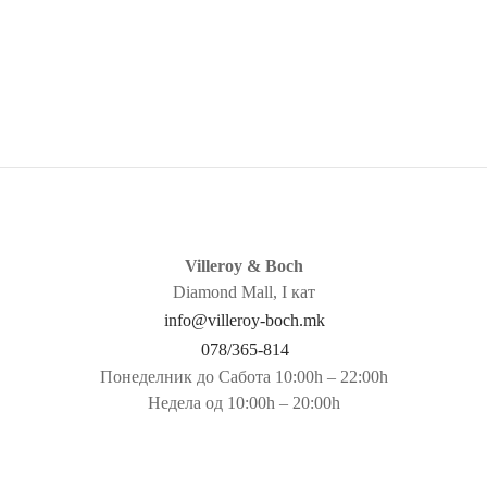
rops Подметач
Bistro Mallorca Чаршаф
н
1.990
ден
ај повеќе
Прочитај повеќе
Villeroy & Boch
Diamond Mall, I кат
info@villeroy-boch.mk
078/365-814
Понеделник до Сабота 10:00h – 22:00h
Недела од 10:00h – 20:00h