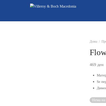
Дома
/
Пр
Flo
469
ден
Матер
Sе пе
Димен
Нема на