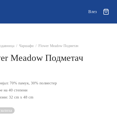
Влез
одавница
/
Чаршафи
/
Flower Meadow Подметач
wer Meadow Подметач
ијал: 70% памук, 30% полиестер
рe на 40 степени
зии: 32 cm x 48 cm
 залиха